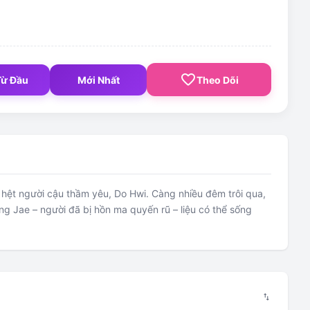
favorite_border
Từ Đầu
Mới Nhất
Theo Dõi
 hệt người cậu thầm yêu, Do Hwi. Càng nhiều đêm trôi qua,
g Jae – người đã bị hồn ma quyến rũ – liệu có thể sống
swap_vert