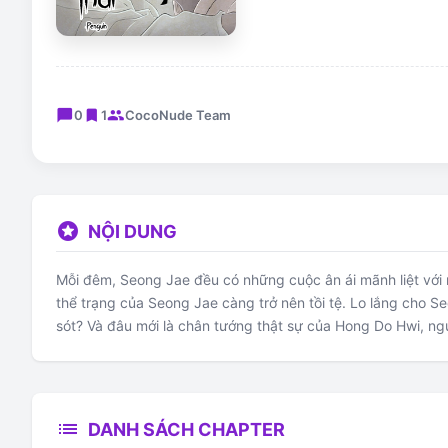
chat_bubble
bookmark
group
0
1
CocoNude Team
stars
NỘI DUNG
Mỗi đêm, Seong Jae đều có những cuộc ân ái mãnh liệt với 
thể trạng của Seong Jae càng trở nên tồi tệ. Lo lắng cho 
sót? Và đâu mới là chân tướng thật sự của Hong Do Hwi, n
list
DANH SÁCH CHAPTER