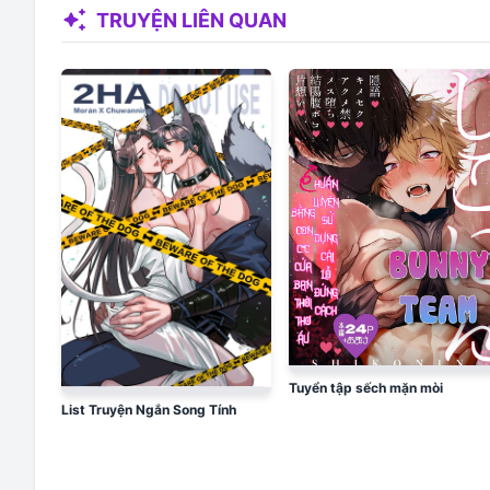
auto_awesome
TRUYỆN LIÊN QUAN
Tuyển tập sếch mặn mòi
List Truyện Ngắn Song Tính