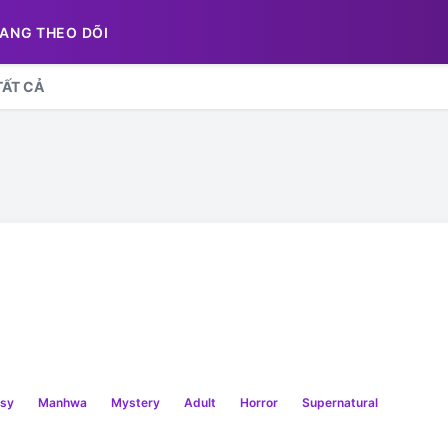
ANG THEO DÕI
TẤT CẢ
asy
Manhwa
Mystery
Adult
Horror
Supernatural