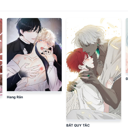
Đ
Hang Rắn
BẤT QUY TẮC