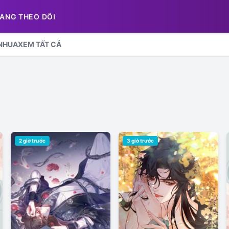
ANG THEO DÕI
NHUA
XEM TẤT CẢ
2 giờ trước
3 giờ trước