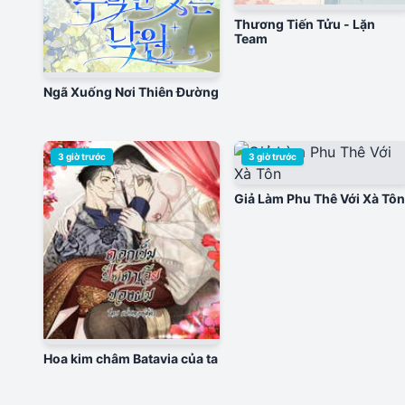
Thương Tiến Tửu - Lặn
Team
Ngã Xuống Nơi Thiên Đường
3 giờ trước
3 giờ trước
Giả Làm Phu Thê Với Xà Tôn
Hoa kim châm Batavia của ta