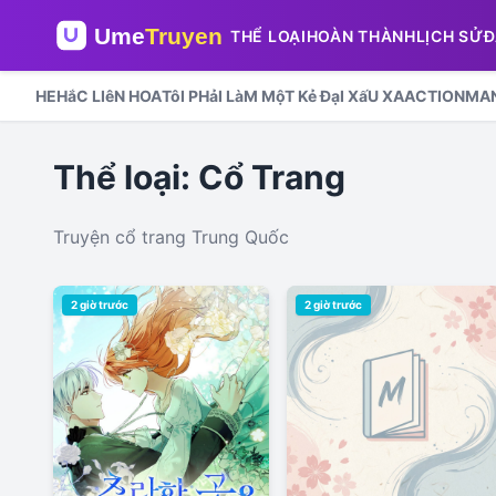
THỂ LOẠI
HOÀN THÀNH
LỊCH SỬ
Đ
HE
HắC LIêN HOA
TôI PHảI LàM MộT Kẻ ĐạI XấU XA
ACTION
MA
Thể loại: Cổ Trang
Truyện cổ trang Trung Quốc
2 giờ trước
2 giờ trước