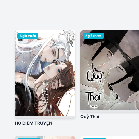
5 giờ trước
5 giờ trước
Quỷ Thai
HỒ DIỄM TRUYỆN