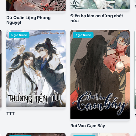
Điện hạ làm ơn đừng chết
Dữ Quân Lộng Phong
nữa
Nguyệt
5 giờ trước
7 giờ trước
TTT
Rơi Vào Cạm Bẫy