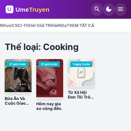
search
dark_mode
menu
NGượC
SCI-FI
GIớI GIảI TRí
HàI
NGọT
XEM TẤT CẢ
Thể loại: Cooking
21 giờ trước
21 giờ trước
1 ngày trước
Từ Xã Hội
Đen Tôi Trở
Bữa Ăn Và
Thành Một
Cuộc Giao
Hôm nay gia
Học Sinh
Dịch
sư cũng đến.
Trung Học