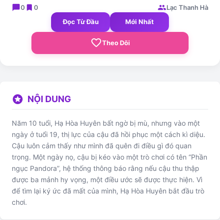
chat_bubble
bookmark
group
0
0
Lạc Thanh Hà
Đọc Từ Đầu
Mới Nhất
favorite_border
Theo Dõi
stars
NỘI DUNG
Năm 10 tuổi, Hạ Hòa Huyên bất ngờ bị mù, nhưng vào một
ngày ở tuổi 19, thị lực của cậu đã hồi phục một cách kì diệu.
Cậu luôn cảm thấy như mình đã quên đi điều gì đó quan
trọng. Một ngày nọ, cậu bị kéo vào một trò chơi có tên “Phần
ngục Pandora”, hệ thống thông báo rằng nếu cậu thu thập
được ba mảnh hy vọng, một điều ước sẽ được thực hiện. Vì
để tìm lại ký ức đã mất của mình, Hạ Hòa Huyên bắt đầu trò
chơi.