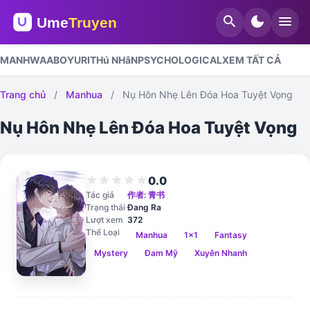
search
dark_mode
menu
MANHWA
ABO
YURI
THú NHâN
PSYCHOLOGICAL
XEM TẤT CẢ
Trang chủ
/
Manhua
/
Nụ Hôn Nhẹ Lên Đóa Hoa Tuyệt Vọng
Nụ Hôn Nhẹ Lên Đóa Hoa Tuyệt Vọng
0.0
star
star
star
star
star
Tác giả
作者: 青书
Trạng thái
Đang Ra
Lượt xem
372
Thể Loại
Manhua
1x1
Fantasy
Mystery
Đam Mỹ
Xuyên Nhanh