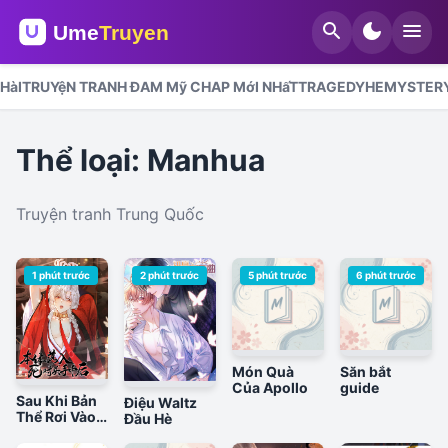
search
dark_mode
menu
HàI
TRUYệN TRANH ĐAM Mỹ CHAP MớI NHấT
TRAGEDY
HE
MYSTER
Thể loại: Manhua
Truyện tranh Trung Quốc
1 phút trước
2 phút trước
5 phút trước
6 phút trước
Món Quà
Săn bắt
Của Apollo
guide
Sau Khi Bản
Điệu Waltz
Thể Rơi Vào
Đầu Hè
Tay Kẻ Thù