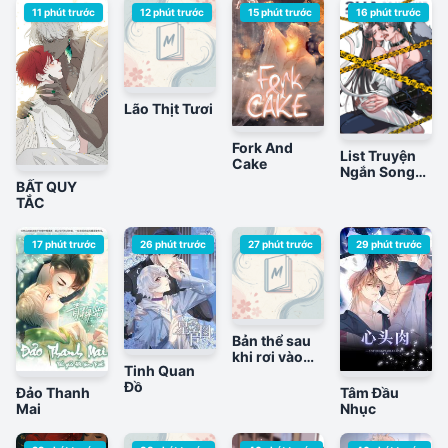
Không Đội
11 phút trước
12 phút trước
15 phút trước
16 phút trước
Trời Chung
Lão Thịt Tươi
Fork And
List Truyện
Cake
Ngắn Song
BẤT QUY
Tính
TẮC
17 phút trước
26 phút trước
27 phút trước
29 phút trước
Bản thể sau
khi rơi vào
Tinh Quan
tay kẻ thù
Đồ
không đợi
Đảo Thanh
Tâm Đầu
trời chung
Mai
Nhục