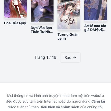
Hoa Của Quỷ
Art lẻ của tác
Dựa Vào Bạn
giả DAI个橘子
Thân Từ Nhỏ
走吧
Tướng Quân
Tôi Trở
Lệnh
Thành Đỉnh
Cấp Hướng
Đạo
Trang 1 / 16
Sau →
Mọi thông tin và hình ảnh truyện tranh đam mỹ trên website
đều được sưu tầm trên Internet hoặc do người dùng
đăng tải
được tuân thủ theo
Điều kiện và chính sách
của chúng tôi,