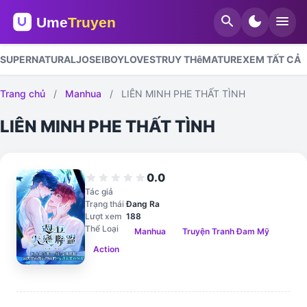
search
dark_mode
menu
SUPERNATURAL
JOSEI
BOYLOVES
TRUY THê
MATURE
XEM TẤT CẢ
Trang chủ
/
Manhua
/
LIÊN MINH PHE THẤT TÌNH
LIÊN MINH PHE THẤT TÌNH
0.0
star
star
star
star
star
Tác giả
Trạng thái
Đang Ra
Lượt xem
188
Thể Loại
Manhua
Truyện Tranh Đam Mỹ
Action