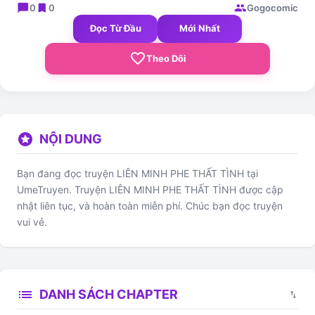
chat_bubble
bookmark
group
0
0
Gogocomic
Đọc Từ Đầu
Mới Nhất
favorite_border
Theo Dõi
stars
NỘI DUNG
Bạn đang đọc truyện LIÊN MINH PHE THẤT TÌNH tại
UmeTruyen. Truyện LIÊN MINH PHE THẤT TÌNH được cập
nhật liên tục, và hoàn toàn miễn phí. Chúc bạn đọc truyện
vui vẻ.
list
DANH SÁCH CHAPTER
swap_vert