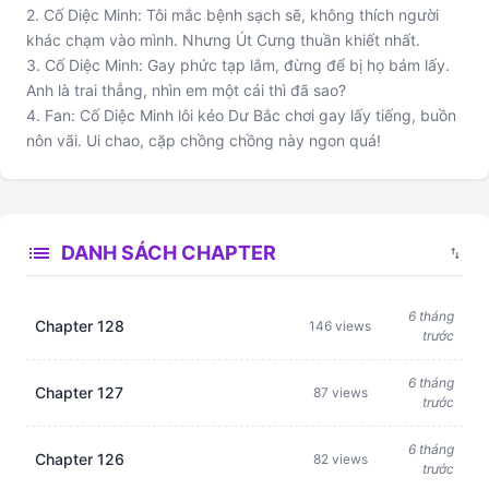
2. Cố Diệc Minh: Tôi mắc bệnh sạch sẽ, không thích người
khác chạm vào mình. Nhưng Út Cưng thuần khiết nhất.
3. Cố Diệc Minh: Gay phức tạp lắm, đừng để bị họ bám lấy.
Anh là trai thẳng, nhìn em một cái thì đã sao?
4. Fan: Cố Diệc Minh lôi kéo Dư Bắc chơi gay lấy tiếng, buồn
nôn vãi. Ui chao, cặp chồng chồng này ngon quá!
list
DANH SÁCH CHAPTER
swap_vert
6 tháng
Chapter 128
146 views
trước
6 tháng
Chapter 127
87 views
trước
6 tháng
Chapter 126
82 views
trước