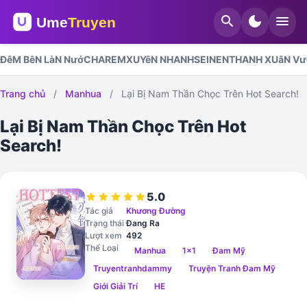
search
dark_mode
menu
ĐêM BêN LàN NướC
HAREM
XUYêN NHANH
SEINEN
THANH XUâN V
Trang chủ
/
Manhua
/
Lại Bị Nam Thần Chọc Trên Hot Search!
Lại Bị Nam Thần Chọc Trên Hot
Search!
5.0
star
star
star
star
star
Tác giả
Khương Đường
Trạng thái
Đang Ra
Lượt xem
492
Thể Loại
Manhua
1x1
Đam Mỹ
Truyentranhdammy
Truyện Tranh Đam Mỹ
Giới Giải Trí
HE