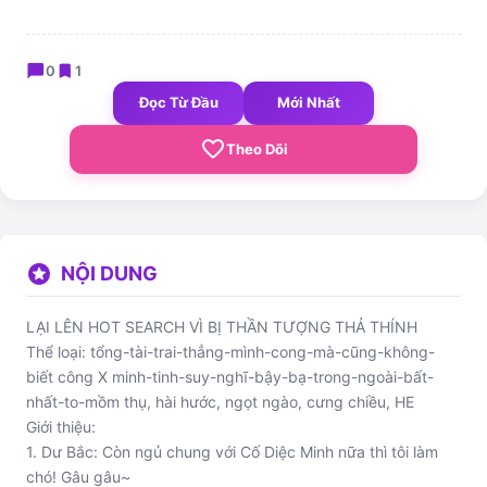
chat_bubble
bookmark
0
1
Đọc Từ Đầu
Mới Nhất
favorite_border
Theo Dõi
stars
NỘI DUNG
LẠI LÊN HOT SEARCH VÌ BỊ THẦN TƯỢNG THẢ THÍNH
Thể loại: tổng-tài-trai-thẳng-mình-cong-mà-cũng-không-
biết công X minh-tinh-suy-nghĩ-bậy-bạ-trong-ngoài-bất-
nhất-to-mồm thụ, hài hước, ngọt ngào, cưng chiều, HE
Giới thiệu:
1. Dư Bắc: Còn ngủ chung với Cố Diệc Minh nữa thì tôi làm
chó! Gâu gâu~