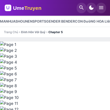
search
dark_mode
menu
MANHUA
SHOUNEN
SPORTS
GENDER BENDER
CON ĐườNG HOA LIê
Trang Chủ
Đính Hôn Với Quỷ
Chapter 5
chevron_right
chevron_right