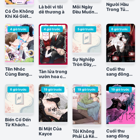
Người Hầu
Là bởi vì tôi
Mỗi Ngày
Trong Tủ
Có Ổn Không
dễ thương à
Đều Muốn
Kính
Khi Kẻ Giết
Làm Bệnh
Người Là Một
Kiều Vương
Idol?
Tử Xấu Hổ
4 giờ trước
4 giờ trước
5 giờ trước
6 giờ trước
Tới Độn Thổ
Sự Nghiệp
Tròn Đầy,
Tên Nhóc
Cuối thu
Tình Yêu
Tàn lửa trong
Cùng Bang
sang đông
Trọn Vẹn
vườn hoa cô
Hội Là Hàng
(ABO)
ngạo
Xóm
6 giờ trước
19 giờ trước
19 giờ trước
19 giờ trước
Biến Cố Đến
Từ Khách
Bí Mật Của
Hàng Ruột
Cuối thu
Tôi Không
Kayce
sang đông
Phải Là Kẻ