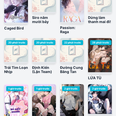
Siro năm
Dừng làm
mười bảy
thanh mai đi!
Passion:
Caged Bird
Raga
20 phút trước
20 phút trước
22 phút trước
28 phút trước
Trái Tim Loạn
Định Kiến
Đường Cung
Nhịp
(Lặn Team)
Băng Tan
LỬA TÙ
1 giờ trước
1 giờ trước
2 giờ trước
2 giờ trước