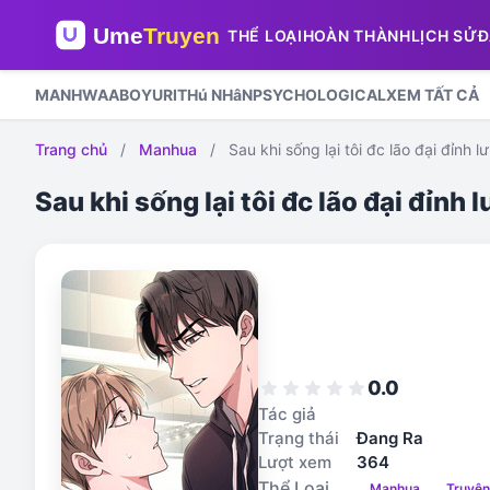
THỂ LOẠI
HOÀN THÀNH
LỊCH SỬ
Đ
MANHWA
ABO
YURI
THú NHâN
PSYCHOLOGICAL
XEM TẤT CẢ
Trang chủ
/
Manhua
/
Sau khi sống lại tôi đc lão đại đỉnh 
Sau khi sống lại tôi đc lão đại đỉnh
0.0
star
star
star
star
star
Tác giả
Trạng thái
Đang Ra
Lượt xem
364
Thể Loại
Manhua
Truyệ