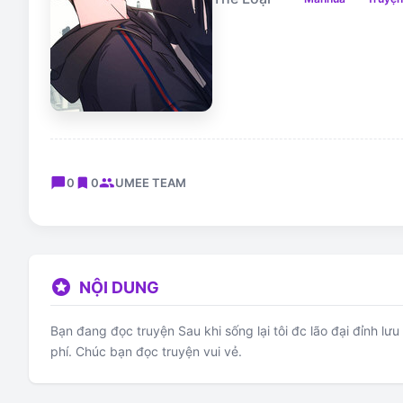
chat_bubble
bookmark
group
0
0
UMEE TEAM
stars
NỘI DUNG
Bạn đang đọc truyện Sau khi sống lại tôi đc lão đại đỉnh lư
phí. Chúc bạn đọc truyện vui vẻ.