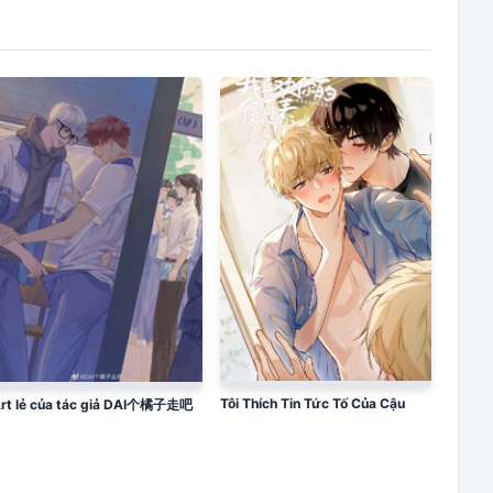
Tôi Thích Tin Tức Tố Của Cậu
rt lẻ của tác giả DAI个橘子走吧