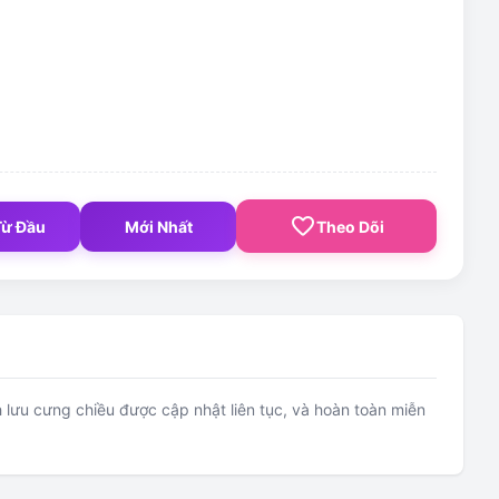
favorite_border
Từ Đầu
Mới Nhất
Theo Dõi
nh lưu cưng chiều được cập nhật liên tục, và hoàn toàn miễn