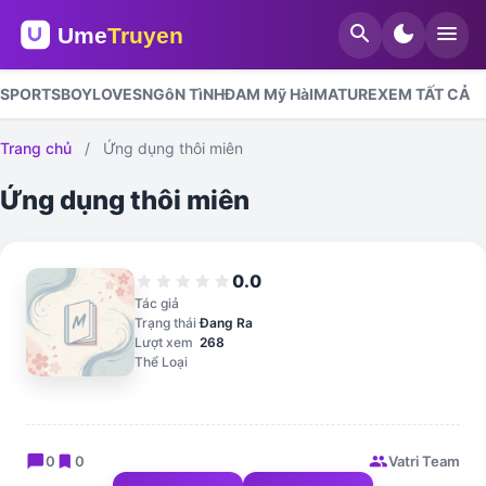
search
dark_mode
menu
SPORTS
BOYLOVES
NGôN TìNH
ĐAM Mỹ HàI
MATURE
XEM TẤT CẢ
Trang chủ
/
Ứng dụng thôi miên
Ứng dụng thôi miên
0.0
star
star
star
star
star
Tác giả
Trạng thái
Đang Ra
Lượt xem
268
Thể Loại
chat_bubble
bookmark
group
0
0
Vatri Team