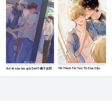
Tôi Thích Tin Tức Tố Của Cậu
Art lẻ của tác giả DAI个橘子走吧