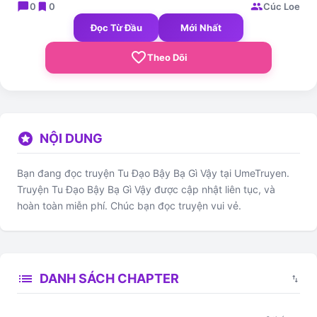
chat_bubble
bookmark
group
0
0
Cúc Loe
Đọc Từ Đầu
Mới Nhất
favorite_border
Theo Dõi
stars
NỘI DUNG
Bạn đang đọc truyện Tu Đạo Bậy Bạ Gì Vậy tại UmeTruyen.
Truyện Tu Đạo Bậy Bạ Gì Vậy được cập nhật liên tục, và
hoàn toàn miễn phí. Chúc bạn đọc truyện vui vẻ.
list
DANH SÁCH CHAPTER
swap_vert