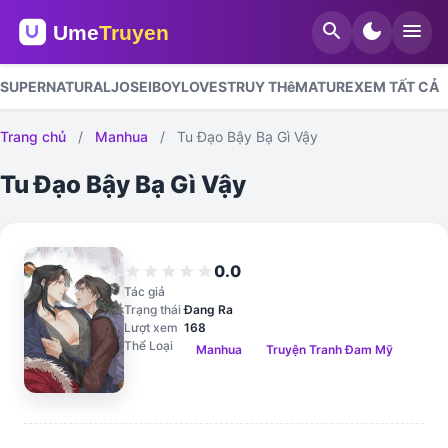
search
dark_mode
menu
SUPERNATURAL
JOSEI
BOYLOVES
TRUY THê
MATURE
XEM TẤT CẢ
Trang chủ
/
Manhua
/
Tu Đạo Bậy Bạ Gì Vậy
Tu Đạo Bậy Bạ Gì Vậy
0.0
star
star
star
star
star
Tác giả
Trạng thái
Đang Ra
Lượt xem
168
Thể Loại
Manhua
Truyện Tranh Đam Mỹ