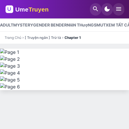
search
dark_mode
menu
ADULT
MYSTERY
GENDER BENDER
NIêN THượNG
SMUT
XEM TẤT C
Trang Chủ
[ Truyện ngắn ] Trừ tà
Chapter 1
chevron_right
chevron_right