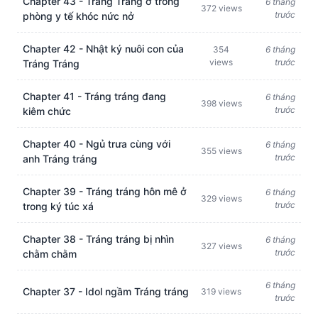
Chapter 43 - Tráng Tráng ở trong
6 tháng
372 views
trước
phòng y tế khóc nức nở
Chapter 42 - Nhật ký nuôi con của
354
6 tháng
views
trước
Tráng Tráng
Chapter 41 - Tráng tráng đang
6 tháng
398 views
trước
kiêm chức
Chapter 40 - Ngủ trưa cùng với
6 tháng
355 views
trước
anh Tráng tráng
Chapter 39 - Tráng tráng hôn mê ở
6 tháng
329 views
trước
trong ký túc xá
Chapter 38 - Tráng tráng bị nhìn
6 tháng
327 views
trước
chằm chằm
6 tháng
Chapter 37 - Idol ngầm Tráng tráng
319 views
trước