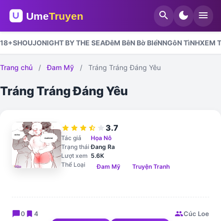
search
dark_mode
menu
18+
SHOUJO
NIGHT BY THE SEA
ĐêM BêN Bờ BIểN
NGôN TìNH
XEM T
Trang chủ
/
Đam Mỹ
/
Tráng Tráng Đáng Yêu
Tráng Tráng Đáng Yêu
3.7
star
star
star
star_half
star
Tác giả
Họa Nô
Trạng thái
Đang Ra
Lượt xem
5.6K
Thể Loại
Đam Mỹ
Truyện Tranh
chat_bubble
bookmark
group
0
4
Cúc Loe