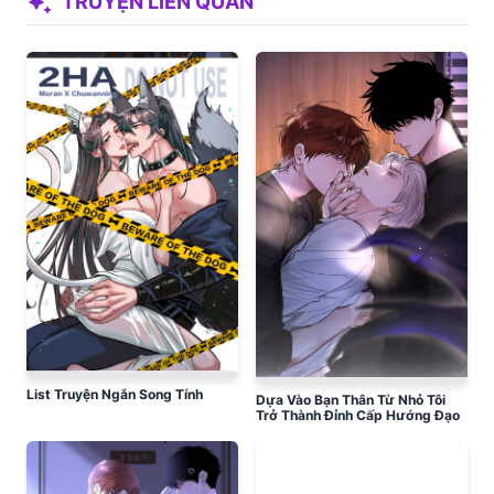
auto_awesome
TRUYỆN LIÊN QUAN
List Truyện Ngắn Song Tính
Dựa Vào Bạn Thân Từ Nhỏ Tôi
Trở Thành Đỉnh Cấp Hướng Đạo