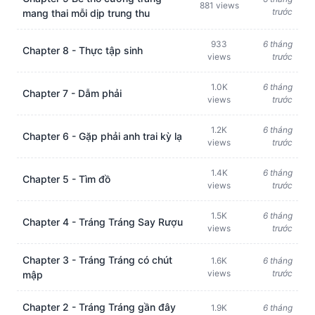
881 views
trước
mang thai mỗi dịp trung thu
933
6 tháng
Chapter 8 - Thực tập sinh
views
trước
1.0K
6 tháng
Chapter 7 - Dẫm phải
views
trước
1.2K
6 tháng
Chapter 6 - Gặp phải anh trai kỳ lạ
views
trước
1.4K
6 tháng
Chapter 5 - Tìm đồ
views
trước
1.5K
6 tháng
Chapter 4 - Tráng Tráng Say Rượu
views
trước
Chapter 3 - Tráng Tráng có chút
1.6K
6 tháng
views
trước
mập
Chapter 2 - Tráng Tráng gần đây
1.9K
6 tháng