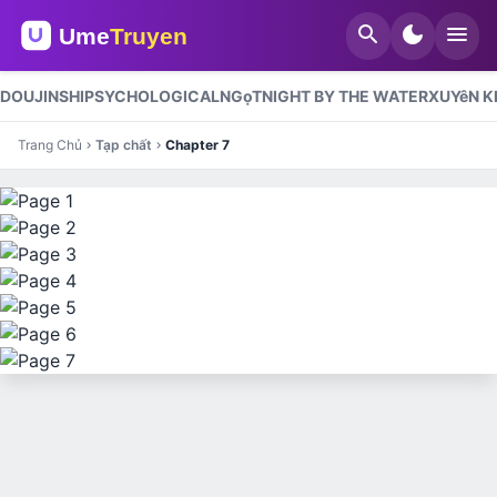
search
dark_mode
menu
DOUJINSHI
PSYCHOLOGICAL
NGọT
NIGHT BY THE WATER
XUYêN 
Trang Chủ
Tạp chất
Chapter 7
chevron_right
chevron_right