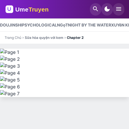
search
dark_mode
menu
DOUJINSHI
PSYCHOLOGICAL
NGọT
NIGHT BY THE WATER
XUYêN 
Trang Chủ
Sữa hòa quyện với kem
Chapter 2
chevron_right
chevron_right