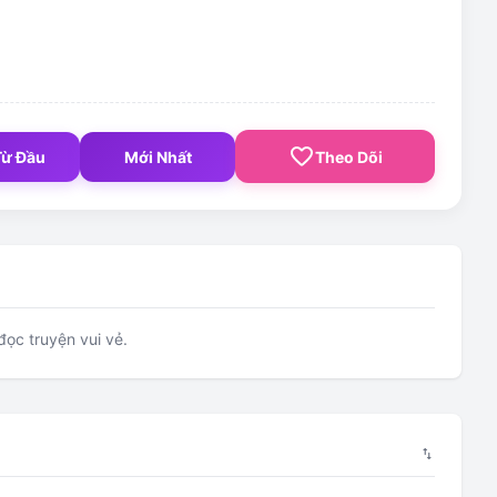
favorite_border
Từ Đầu
Mới Nhất
Theo Dõi
ọc truyện vui vẻ.
swap_vert