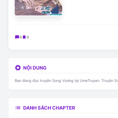
chat_bubble
bookmark
0
0
stars
NỘI DUNG
Bạn đang đọc truyện Song Vương tại UmeTruyen. Truyện Son
list
DANH SÁCH CHAPTER