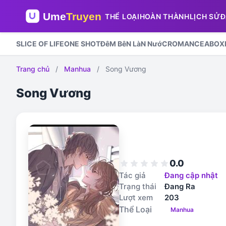
THỂ LOẠI
HOÀN THÀNH
LỊCH SỬ
Đ
SLICE OF LIFE
ONE SHOT
ĐêM BêN LàN NướC
ROMANCE
ABO
X
Trang chủ
/
Manhua
/
Song Vương
Song Vương
0.0
star
star
star
star
star
Tác giả
Đang cập nhật
Trạng thái
Đang Ra
Lượt xem
203
Thể Loại
Manhua