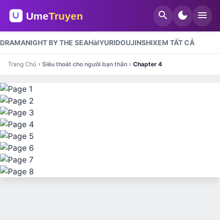
search
dark_mode
menu
DRAMA
NIGHT BY THE SEA
HàI
YURI
DOUJINSHI
XEM TẤT CẢ
Trang Chủ
Siêu thoát cho người bạn thân
Chapter 4
chevron_right
chevron_right