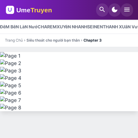
search
dark_mode
menu
ĐêM BêN LàN NướC
HAREM
XUYêN NHANH
SEINEN
THANH XUâN V
Trang Chủ
Siêu thoát cho người bạn thân
Chapter 3
chevron_right
chevron_right