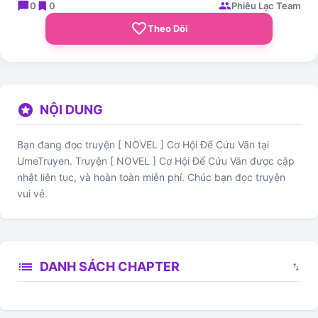
chat_bubble
bookmark
group
0
0
Phiêu Lạc Team
favorite_border
Theo Dõi
stars
NỘI DUNG
Bạn đang đọc truyện [ NOVEL ] Cơ Hội Để Cứu Vãn tại
UmeTruyen. Truyện [ NOVEL ] Cơ Hội Để Cứu Vãn được cập
nhật liên tục, và hoàn toàn miễn phí. Chúc bạn đọc truyện
vui vẻ.
list
DANH SÁCH CHAPTER
swap_vert