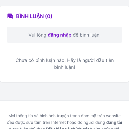
forum
BÌNH LUẬN (0)
Vui lòng
đăng nhập
để bình luận.
Chưa có bình luận nào. Hãy là người đầu tiên
bình luận!
Mọi thông tin và hình ảnh truyện tranh đam mỹ trên website
đều được sưu tầm trên Internet hoặc do người dùng
đăng tải
được tuân thủ theo
Điều kiện và chính sách
của chúng tôi,