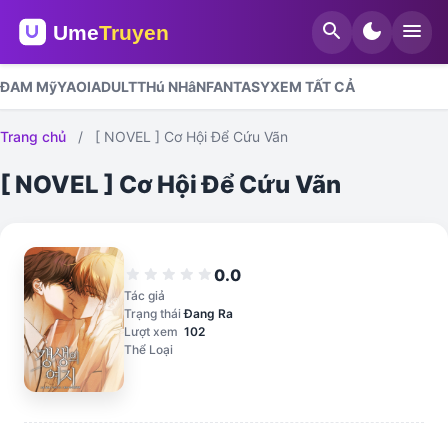
search
dark_mode
menu
ĐAM Mỹ
YAOI
ADULT
THú NHâN
FANTASY
XEM TẤT CẢ
Trang chủ
/
[ NOVEL ] Cơ Hội Để Cứu Vãn
[ NOVEL ] Cơ Hội Để Cứu Vãn
0.0
star
star
star
star
star
Tác giả
Trạng thái
Đang Ra
Lượt xem
102
Thể Loại