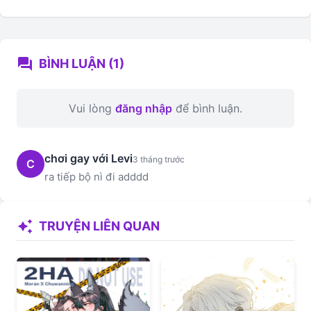
forum
BÌNH LUẬN (1)
Vui lòng
đăng nhập
để bình luận.
chơi gay với Levi
3 tháng trước
C
ra tiếp bộ nì đi adddd
auto_awesome
TRUYỆN LIÊN QUAN