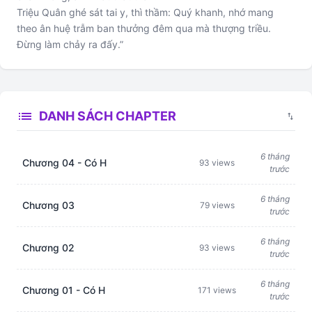
Triệu Quân ghé sát tai y, thì thầm: Quý khanh, nhớ mang
theo ân huệ trẫm ban thưởng đêm qua mà thượng triều.
Đừng làm chảy ra đấy.”
list
DANH SÁCH CHAPTER
swap_vert
6 tháng
Chương 04 - Có H
93 views
trước
6 tháng
Chương 03
79 views
trước
6 tháng
Chương 02
93 views
trước
6 tháng
Chương 01 - Có H
171 views
trước