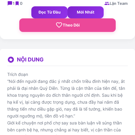
chat_bubble
bookmark
group
1
0
Lặn Team
Đọc Từ Đầu
Mới Nhất
favorite_border
Theo Dõi
stars
NỘI DUNG
Trích đoạn
“Nói đến người đang đắc ý nhất chốn triều đình hiện nay, ắt
phải là đại nhân Quý Diễn. Từng là cận thần của tiên đế, tân
khoa trạng nguyên do đích thân người chỉ định. Sau khi bệ
hạ kế vị, lại càng được trọng dụng, chưa đầy hai năm đã
thăng tiến như diều gặp gió, nay đã là tể tướng, khiến bao
người ngưỡng mộ, tiền đồ vô hạn.”
Giới kể chuyện nơi phố chợ say sưa bàn luận về sủng thần
bên cạnh bệ hạ, nhưng chẳng ai hay biết, vị cận thần của