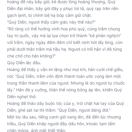
hoàng đế này bây giờ, kẻ được lòng hoàng thượng, Quý
Diễn đại nhân, bây giờ đây y phục tơi tả, quỳ rạp trên nền
gạch lạnh, bị chính bệ hạ bóp cằm giữ chặt.
“Quý Diễn, ngươi thấy cảm giác này thế nào?”
“Rõ ràng có thể hưởng vinh hoa phú quý, cùng trẫm chung
tay trị quốc, vậy mà lại lựa chọn trở thành “kẻ phản nghịch”
với trẫm, ngày ngày đêm đêm chỉ biết nịnh hót lấy lòng, còn
phải dưới thân trẫm mà hầu hạ. Ngươi có hối hận vì đã từng
che chở cho hắn không?”
Qúy Diễn lắc đầu.
Hoàng đế thấy y vẫn im lặng như mọi khi, hắn cười chế giễu,
nói: “Quý Diễn, trẫm vốn định thành toàn ước vọng làm một
trung thần thanh liêm của ngươi. Nhưng là do ngươi tự chuốc
lấy.” Hắn đè y xuống, thân thể nóng bỏng áp lên, khiến Quý
Diễn nghẹt thở.
Hoàng đế tháo dây buộc tóc của y, trói chặt hai tay của Quý
Diễn, ghé sát tai thì thầm: “Quý Diễn, ngươi đáng đời.”
Một lúc lâu sau, tiếng canh giờ vang lên, đã đến lúc thượng
triều, Quý Diễn khắp người đầy dấu hôn, khoác tạm tấm
chăn mỏng, ánh mắt thất thần.