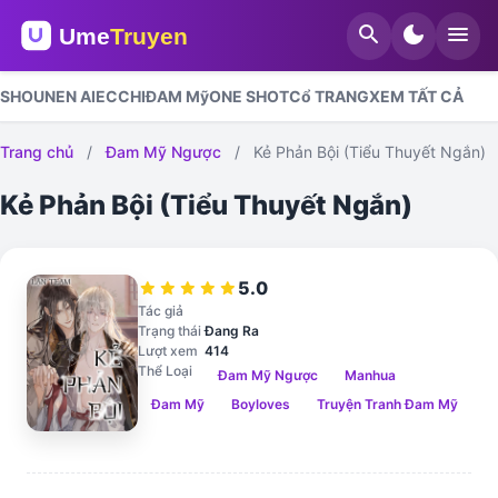
search
dark_mode
menu
SHOUNEN AI
ECCHI
ĐAM Mỹ
ONE SHOT
Cổ TRANG
XEM TẤT CẢ
Trang chủ
/
Đam Mỹ Ngược
/
Kẻ Phản Bội (Tiểu Thuyết Ngắn)
Kẻ Phản Bội (Tiểu Thuyết Ngắn)
5.0
star
star
star
star
star
Tác giả
Trạng thái
Đang Ra
Lượt xem
414
Thể Loại
Đam Mỹ Ngược
Manhua
Đam Mỹ
Boyloves
Truyện Tranh Đam Mỹ