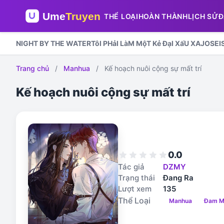
THỂ LOẠI
HOÀN THÀNH
LỊCH SỬ
Đ
NIGHT BY THE WATER
TôI PHảI LàM MộT Kẻ ĐạI XấU XA
JOSEI
Trang chủ
/
Manhua
/
Kế hoạch nuôi cộng sự mất trí
Kế hoạch nuôi cộng sự mất trí
0.0
star
star
star
star
star
Tác giả
DZMY
Trạng thái
Đang Ra
Lượt xem
135
Thể Loại
Manhua
Đam M