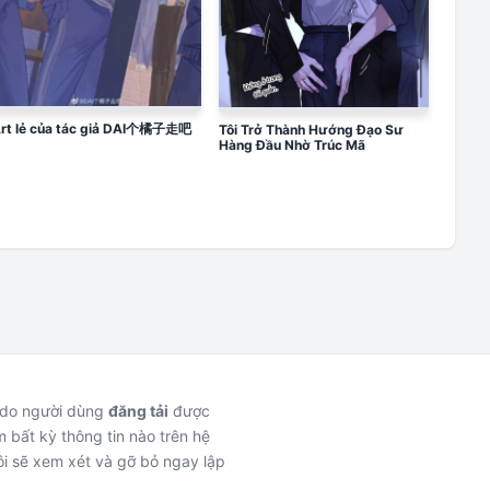
rt lẻ của tác giả DAI个橘子走吧
Tôi Trở Thành Hướng Đạo Sư
Hàng Đầu Nhờ Trúc Mã
c do người dùng
đăng tải
được
 bất kỳ thông tin nào trên hệ
i sẽ xem xét và gỡ bỏ ngay lập