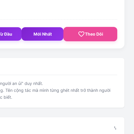
favorite_border
Từ Đầu
Mới Nhất
Theo Dõi
người an ủi" duy nhất.
ng. Tên cộng tác mà mình từng ghét nhất trở thành người
c biết.
swap_vert