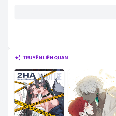
auto_awesome
TRUYỆN LIÊN QUAN