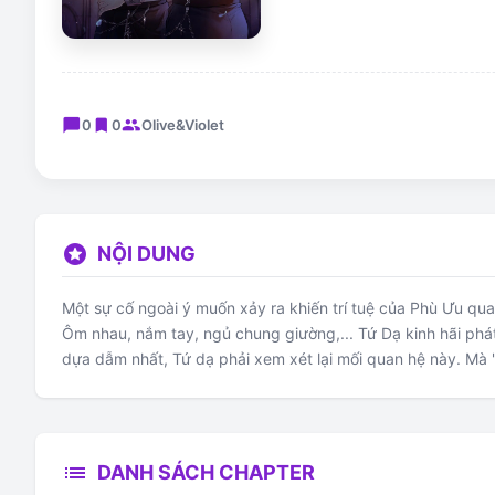
chat_bubble
bookmark
group
0
0
Olive&Violet
stars
NỘI DUNG
Một sự cố ngoài ý muốn xảy ra khiến trí tuệ của Phù Ưu quay
Ôm nhau, nắm tay, ngủ chung giường,... Tứ Dạ kinh hãi phá
dựa dẫm nhất, Tứ dạ phải xem xét lại mối quan hệ này. Mà 
list
DANH SÁCH CHAPTER