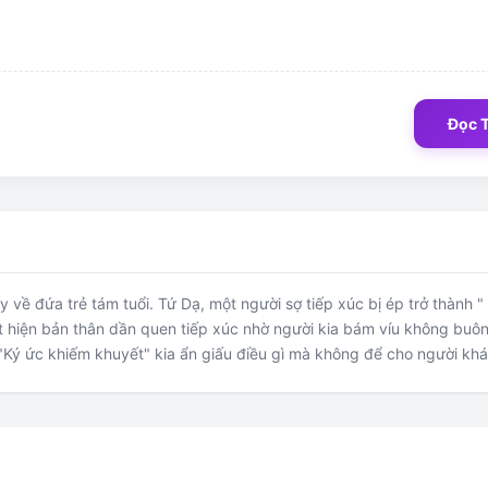
Đọc 
 về đứa trẻ tám tuổi. Tứ Dạ, một người sợ tiếp xúc bị ép trở thành " 
t hiện bản thân dần quen tiếp xúc nhờ người kia bám víu không buô
"Ký ức khiếm khuyết" kia ẩn giấu điều gì mà không để cho người khá