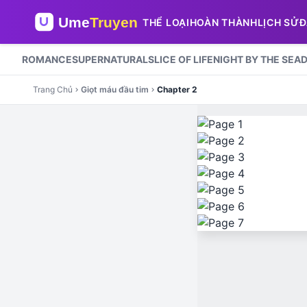
THỂ LOẠI
HOÀN THÀNH
LỊCH SỬ
Đ
ROMANCE
SUPERNATURAL
SLICE OF LIFE
NIGHT BY THE SEA
Trang Chủ
Giọt máu đầu tim
Chapter 2
chevron_right
chevron_right