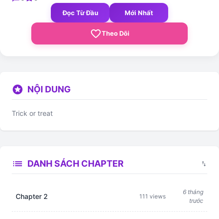
Đọc Từ Đầu
Mới Nhất
favorite_border
Theo Dõi
stars
NỘI DUNG
Trick or treat
list
DANH SÁCH CHAPTER
swap_vert
6 tháng
Chapter 2
111 views
trước