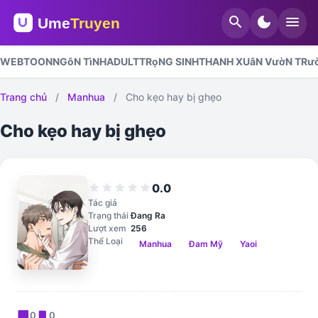
search
dark_mode
menu
WEBTOON
NGôN TìNH
ADULT
TRọNG SINH
THANH XUâN VườN TRư
Trang chủ
/
Manhua
/
Cho kẹo hay bị ghẹo
Cho kẹo hay bị ghẹo
0.0
star
star
star
star
star
Tác giả
Trạng thái
Đang Ra
Lượt xem
256
Thể Loại
Manhua
Đam Mỹ
Yaoi
chat_bubble
bookmark
0
0