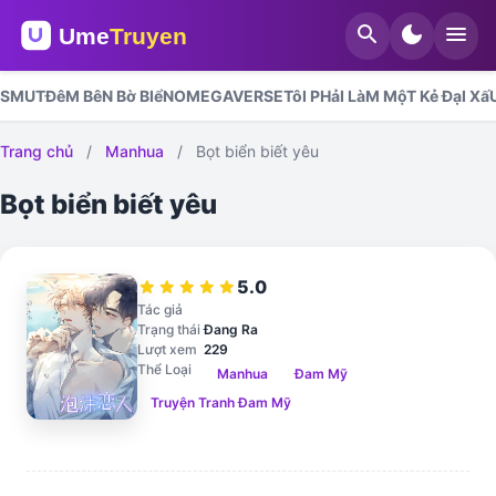
search
dark_mode
menu
SMUT
ĐêM BêN Bờ BIểN
OMEGAVERSE
TôI PHảI LàM MộT Kẻ ĐạI Xấ
Trang chủ
/
Manhua
/
Bọt biển biết yêu
Bọt biển biết yêu
5.0
star
star
star
star
star
Tác giả
Trạng thái
Đang Ra
Lượt xem
229
Thể Loại
Manhua
Đam Mỹ
Truyện Tranh Đam Mỹ