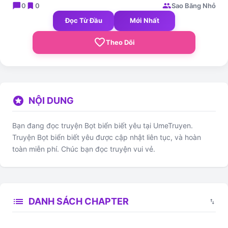
chat_bubble
bookmark
group
0
0
Sao Băng Nhỏ
Đọc Từ Đầu
Mới Nhất
favorite_border
Theo Dõi
stars
NỘI DUNG
Bạn đang đọc truyện Bọt biển biết yêu tại UmeTruyen.
Truyện Bọt biển biết yêu được cập nhật liên tục, và hoàn
toàn miễn phí. Chúc bạn đọc truyện vui vẻ.
list
DANH SÁCH CHAPTER
swap_vert