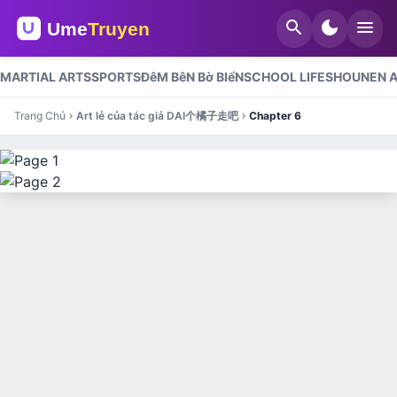
search
dark_mode
menu
MARTIAL ARTS
SPORTS
ĐêM BêN Bờ BIểN
SCHOOL LIFE
SHOUNEN A
Trang Chủ
Art lẻ của tác giả DAI个橘子走吧
Chapter 6
chevron_right
chevron_right