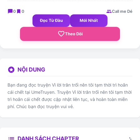
chat_bubble
bookmark
group
0
0
Call me Dé
Đọc Từ Đầu
Mới Nhất
favorite_border
Theo Dõi
stars
NỘI DUNG
Bạn đang đọc truyện Vì lời trăn trối nên tôi tạm thời trì hoãn
cái chết tại UmeTruyen. Truyện Vì lời trăn trối nên tôi tạm thời
trì hoãn cái chết được cập nhật liên tục, và hoàn toàn miễn
phí. Chúc bạn đọc truyện vui vẻ.
list
DANH SÁCH CHAPTER
swap_vert