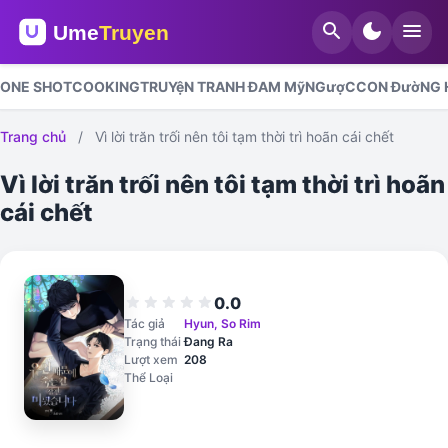
search
dark_mode
menu
ONE SHOT
COOKING
TRUYệN TRANH ĐAM Mỹ
NGượC
CON ĐườNG H
Trang chủ
/
Vì lời trăn trối nên tôi tạm thời trì hoãn cái chết
Vì lời trăn trối nên tôi tạm thời trì hoãn
cái chết
0.0
star
star
star
star
star
Tác giả
Hyun, So Rim
Trạng thái
Đang Ra
Lượt xem
208
Thể Loại