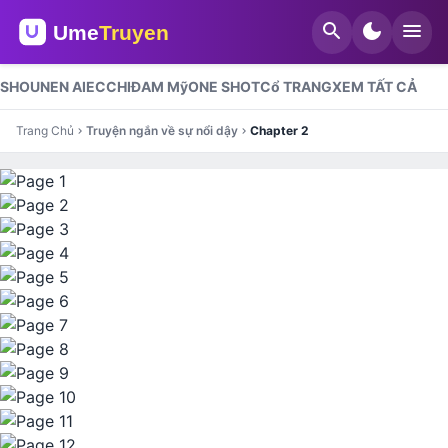
search
dark_mode
menu
SHOUNEN AI
ECCHI
ĐAM Mỹ
ONE SHOT
Cổ TRANG
XEM TẤT CẢ
Trang Chủ
Truyện ngắn về sự nổi dậy
Chapter 2
chevron_right
chevron_right