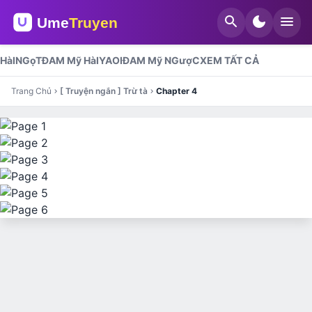
search
dark_mode
menu
HàI
NGọT
ĐAM Mỹ HàI
YAOI
ĐAM Mỹ NGượC
XEM TẤT CẢ
Trang Chủ
[ Truyện ngắn ] Trừ tà
Chapter 4
chevron_right
chevron_right