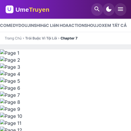
search
dark_mode
menu
COMEDY
DOUJINSHI
HắC LIêN HOA
ACTION
SHOUJO
XEM TẤT CẢ
Trang Chủ
Trói Buộc Vì Tội Lỗi
Chapter 7
chevron_right
chevron_right