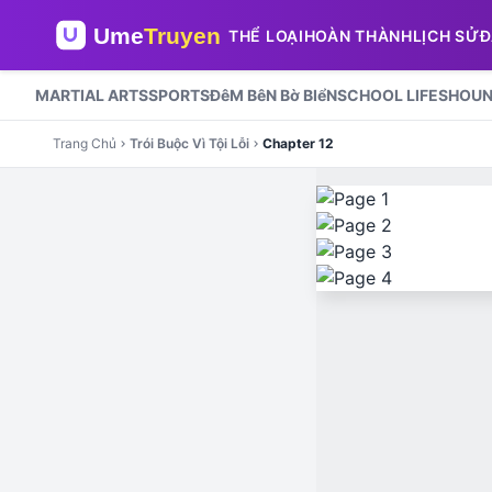
THỂ LOẠI
HOÀN THÀNH
LỊCH SỬ
Đ
MARTIAL ARTS
SPORTS
ĐêM BêN Bờ BIểN
SCHOOL LIFE
SHOUN
Trang Chủ
Trói Buộc Vì Tội Lỗi
Chapter 12
chevron_right
chevron_right