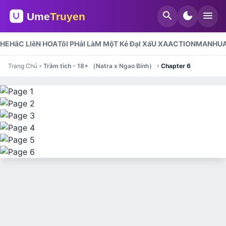
search
dark_mode
menu
HE
HắC LIêN HOA
TôI PHảI LàM MộT Kẻ ĐạI XấU XA
ACTION
MANHU
Trang Chủ
Trầm tích - 18+ （Natra x Ngao Bính）
Chapter 6
chevron_right
chevron_right