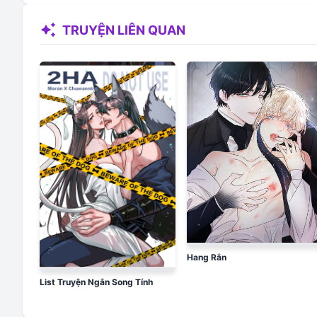
auto_awesome
TRUYỆN LIÊN QUAN
Hang Rắn
List Truyện Ngắn Song Tính