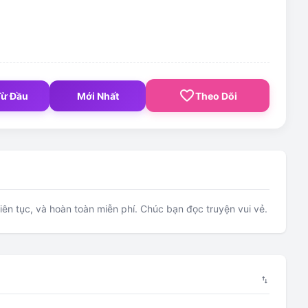
favorite_border
Từ Đầu
Mới Nhất
Theo Dõi
ên tục, và hoàn toàn miễn phí. Chúc bạn đọc truyện vui vẻ.
swap_vert