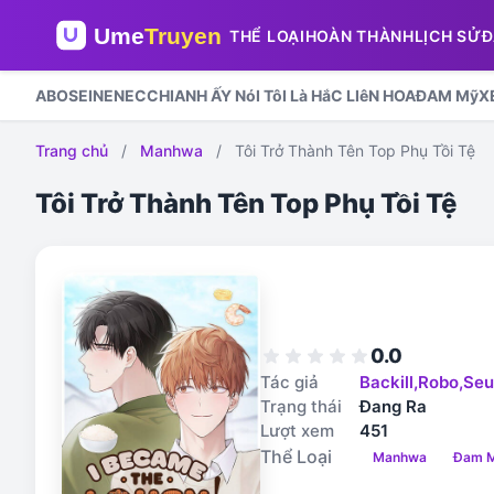
THỂ LOẠI
HOÀN THÀNH
LỊCH SỬ
Đ
ABO
SEINEN
ECCHI
ANH ẤY NóI TôI Là HắC LIêN HOA
ĐAM Mỹ
X
Trang chủ
/
Manhwa
/
Tôi Trở Thành Tên Top Phụ Tồi Tệ
Tôi Trở Thành Tên Top Phụ Tồi Tệ
0.0
star
star
star
star
star
Tác giả
Backill,Robo,Seu
Trạng thái
Đang Ra
Lượt xem
451
Thể Loại
Manhwa
Đam 