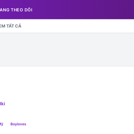
ANG THEO DÕI
EM TẤT CẢ
lki
Mỹ
Boyloves