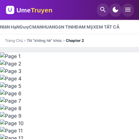
search
dark_mode
menu
NIêN Hạ
NGượC
MANHUA
NGôN TìNH
ĐAM Mỹ
XEM TẤT CẢ
Trang Chủ
Tôi "không hề" khóc
Chapter 2
chevron_right
chevron_right