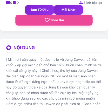
chat_bubble
bookmark
group
0
0
Bánh bột lọc
Đọc Từ Đầu
Mới Nhất
favorite_border
Theo Dõi
stars
NỘI DUNG
[ Mình chỉ cần quay một đoạn clip về Jung Dawon, cái tên
khốn kiếp gọi mình đến chỗ hắn chỉ vì buồn chán, mình sẽ rời
khỏi cái công ty này. ] Choi Jihoo, thư ký của Jung Dawon,
đại diện Tập đoàn Seungjin C&T có một bí mật. Anh nhận
được lời đề nghị đáng ngờ - nếu quay được đoạn clip có thể
hủy bỏ quyền thừa kế của Jung Dawon khỏi ban quản lý
công ty, anh sẽ nhận được số tiền cực kỳ lớn. Một ngày nọ,
khi Jihoo đang sao lưu các clip của mình với mong muốn
kiếm được nhiều tiền thì Dawon đã phát hiện ra. "Chắc chắn