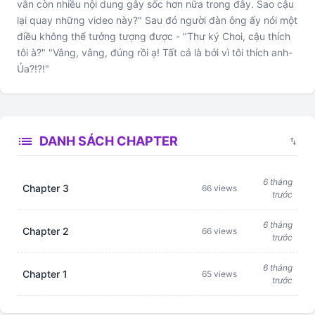
vẫn còn nhiều nội dung gây sốc hơn nữa trong đây. Sao cậu
lại quay những video này?" Sau đó người đàn ông ấy nói một
điều không thể tưởng tượng được - "Thư ký Choi, cậu thích
tôi à?" "Vâng, vâng, đúng rồi ạ! Tất cả là bởi vì tôi thích anh-
Ủa?!?!"
list
DANH SÁCH CHAPTER
swap_vert
6 tháng
Chapter 3
66 views
trước
6 tháng
Chapter 2
66 views
trước
6 tháng
Chapter 1
65 views
trước