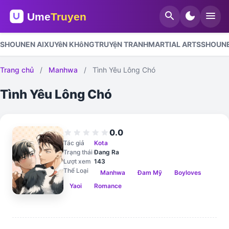
search
dark_mode
menu
SHOUNEN AI
XUYêN KHôNG
TRUYệN TRANH
MARTIAL ARTS
SHOUN
Trang chủ
/
Manhwa
/
Tình Yêu Lông Chó
Tình Yêu Lông Chó
0.0
star
star
star
star
star
Tác giả
Kota
Trạng thái
Đang Ra
Lượt xem
143
Thể Loại
Manhwa
Đam Mỹ
Boyloves
Yaoi
Romance