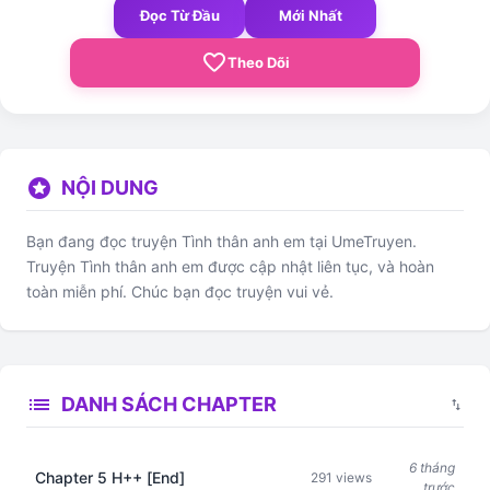
Đọc Từ Đầu
Mới Nhất
favorite_border
Theo Dõi
stars
NỘI DUNG
Bạn đang đọc truyện Tình thân anh em tại UmeTruyen.
Truyện Tình thân anh em được cập nhật liên tục, và hoàn
toàn miễn phí. Chúc bạn đọc truyện vui vẻ.
list
DANH SÁCH CHAPTER
swap_vert
6 tháng
Chapter 5 H++ [End]
291 views
trước