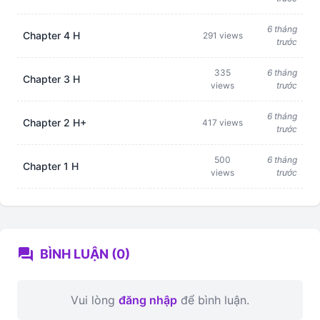
6 tháng
Chapter 4 H
291 views
trước
335
6 tháng
Chapter 3 H
views
trước
6 tháng
Chapter 2 H+
417 views
trước
500
6 tháng
Chapter 1 H
views
trước
forum
BÌNH LUẬN (0)
Vui lòng
đăng nhập
để bình luận.