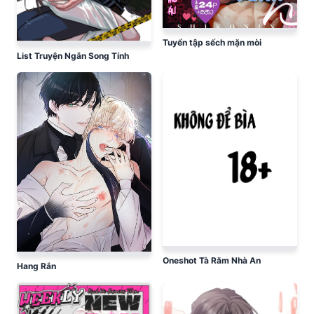
Tuyển tập sếch mặn mòi
List Truyện Ngắn Song Tính
Oneshot Tà Răm Nhà An
Hang Rắn