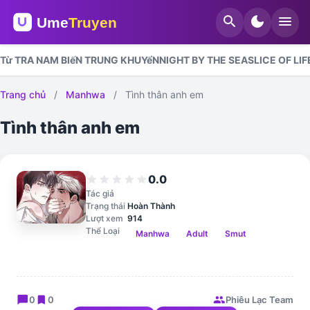
search
dark_mode
menu
Từ TRA NAM BIếN TRUNG KHUYểN
NIGHT BY THE SEA
SLICE OF LIF
Trang chủ
/
Manhwa
/
Tình thân anh em
Tình thân anh em
0.0
star
star
star
star
star
Tác giả
Trạng thái
Hoàn Thành
Lượt xem
914
Thể Loại
Manhwa
Adult
Smut
chat_bubble
bookmark
group
0
0
Phiêu Lạc Team