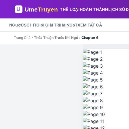
THỂ LOẠI
HOÀN THÀNH
LỊCH SỬ
Đ
NGượC
SCI-FI
GIớI GIảI TRí
HàI
NGọT
XEM TẤT CẢ
Trang Chủ
Thỏa Thuận Trước Khi Ngủ
Chapter 6
chevron_right
chevron_right