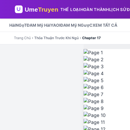
THỂ LOẠI
HOÀN THÀNH
LỊCH SỬ
Đ
HàI
NGọT
ĐAM Mỹ HàI
YAOI
ĐAM Mỹ NGượC
XEM TẤT CẢ
Trang Chủ
Thỏa Thuận Trước Khi Ngủ
Chapter 17
chevron_right
chevron_right