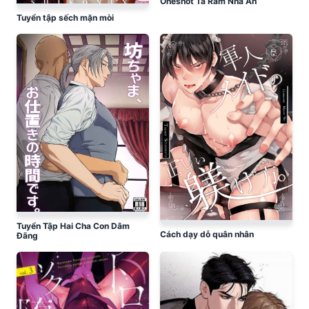
Oneshot Tà Răm Nhà An
Tuyển tập sếch mặn mòi
Tuyển Tập Hai Cha Con Dâm
Cách dạy dỗ quân nhân
Đãng