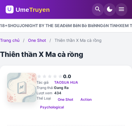
search
dark_mode
menu
18+
SHOUJO
NIGHT BY THE SEA
ĐêM BêN Bờ BIểN
NGôN TìNH
XEM T
Trang chủ
/
One Shot
/
Thiên thần X Ma cà rồng
Thiên thần X Ma cà rồng
0.0
star
star
star
star
star
Tác giả
TAOSUA HUA
Trạng thái
Đang Ra
Lượt xem
434
Thể Loại
One Shot
Action
Psychological