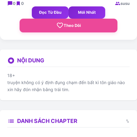
chat_bubble
bookmark
group
0
0
susu
Đọc Từ Đầu
Mới Nhất
favorite_border
Theo Dõi
stars
NỘI DUNG
18+
truyện không có ý định đụng chạm đến bất kì tôn giáo nào
xin hãy đón nhận bằng trái tim.
list
DANH SÁCH CHAPTER
swap_vert