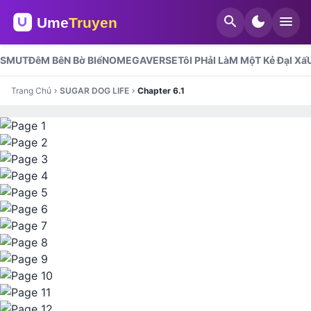
search
dark_mode
menu
SMUT
ĐêM BêN Bờ BIểN
OMEGAVERSE
TôI PHảI LàM MộT Kẻ ĐạI Xấ
Trang Chủ
SUGAR DOG LIFE
Chapter 6.1
chevron_right
chevron_right