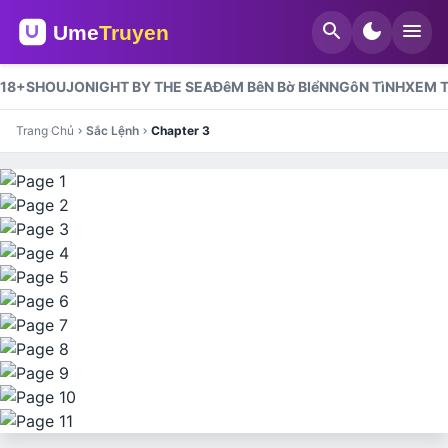
search
dark_mode
menu
18+
SHOUJO
NIGHT BY THE SEA
ĐêM BêN Bờ BIểN
NGôN TìNH
XEM T
Trang Chủ
Sắc Lệnh
Chapter 3
chevron_right
chevron_right