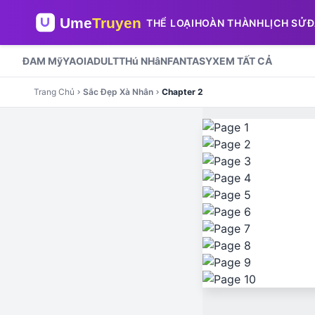
THỂ LOẠI
HOÀN THÀNH
LỊCH SỬ
Đ
ĐAM Mỹ
YAOI
ADULT
THú NHâN
FANTASY
XEM TẤT CẢ
Trang Chủ
Sắc Đẹp Xà Nhân
Chapter 2
chevron_right
chevron_right