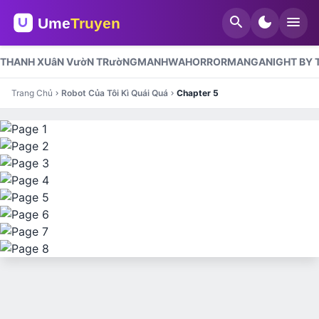
search
dark_mode
menu
THANH XUâN VườN TRườNG
MANHWA
HORROR
MANGA
NIGHT BY 
Trang Chủ
Robot Của Tôi Kì Quái Quá
Chapter 5
chevron_right
chevron_right