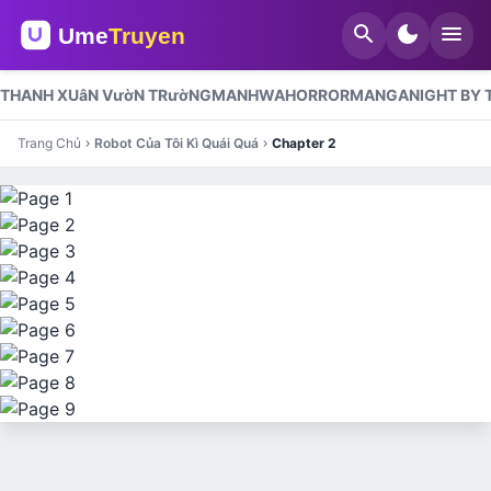
search
dark_mode
menu
THANH XUâN VườN TRườNG
MANHWA
HORROR
MANGA
NIGHT BY 
Trang Chủ
Robot Của Tôi Kì Quái Quá
Chapter 2
chevron_right
chevron_right