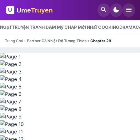
search
dark_mode
menu
NGọT
TRUYệN TRANH ĐAM Mỹ CHAP MớI NHấT
COOKING
DRAMA
C
Trang Chủ
Partner Có Nhiệt Độ Tương Thích
Chapter 29
chevron_right
chevron_right