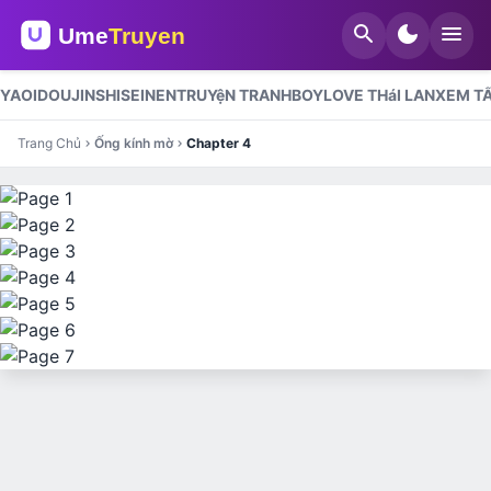
search
dark_mode
menu
YAOI
DOUJINSHI
SEINEN
TRUYệN TRANH
BOYLOVE THáI LAN
XEM TẤ
Trang Chủ
Ống kính mờ
Chapter 4
chevron_right
chevron_right