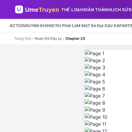
THỂ LOẠI
HOÀN THÀNH
LỊCH SỬ
Đ
ACTION
XUYêN KHôNG
TôI PHảI LàM MộT Kẻ ĐạI XấU XA
FANT
Trang Chủ
Nước Đổ Đầy Ly
Chapter 23
chevron_right
chevron_right