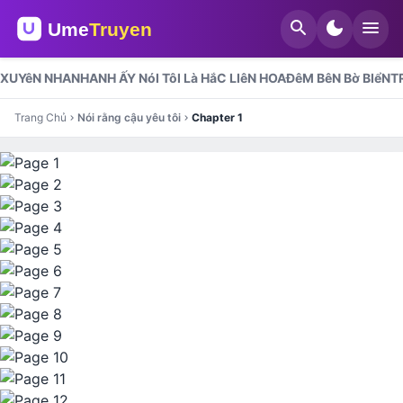
search
dark_mode
menu
XUYêN NHANH
ANH ẤY NóI TôI Là HắC LIêN HOA
ĐêM BêN Bờ BIểN
T
Trang Chủ
Nói rằng cậu yêu tôi
Chapter 1
chevron_right
chevron_right