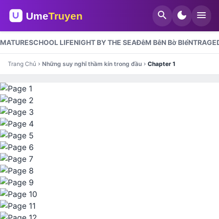
search
dark_mode
menu
MATURE
SCHOOL LIFE
NIGHT BY THE SEA
ĐêM BêN Bờ BIểN
TRAGE
Trang Chủ
Những suy nghĩ thầm kín trong đầu
Chapter 1
chevron_right
chevron_right