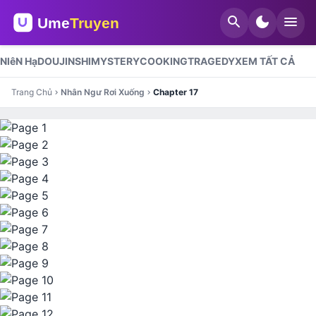
search
dark_mode
menu
NIêN Hạ
DOUJINSHI
MYSTERY
COOKING
TRAGEDY
XEM TẤT CẢ
Trang Chủ
Nhân Ngư Rơi Xuống
Chapter 17
chevron_right
chevron_right